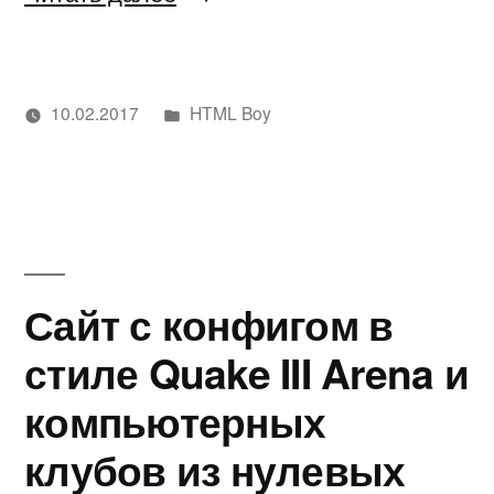
может
научить
Написано
10.02.2017
HTML Boy
FIFA
Написано
в
Метки:
Дмитрий
Web
,
2017
автором
Филатов
Web
WEB
Development
,
Website
разработчика?»
Сайт с конфигом в
стиле Quake III Arena и
компьютерных
клубов из нулевых