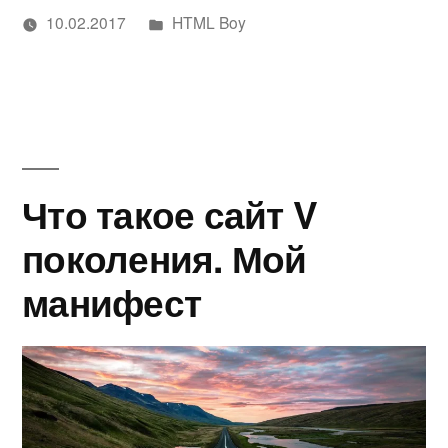
Написано
10.02.2017
HTML Boy
в
Написано
в
Метки:
Дмитрий
Web
,
стиле
автором
Филатов
Web
Quake
Development
,
Website
III
Arena
Что такое сайт V
и
поколения. Мой
компьютерных
манифест
клубов
из
нулевых»