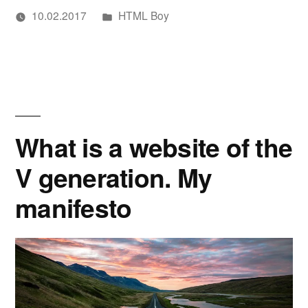
Написано
10.02.2017
HTML Boy
в
Написано
в
Метки:
Дмитрий
Web
,
стиле
автором
Филатов
Web
Quake
Development
,
Website
III
Arena
What is a website of the
и
V generation. My
компьютерных
manifesto
клубов
из
нулевых»