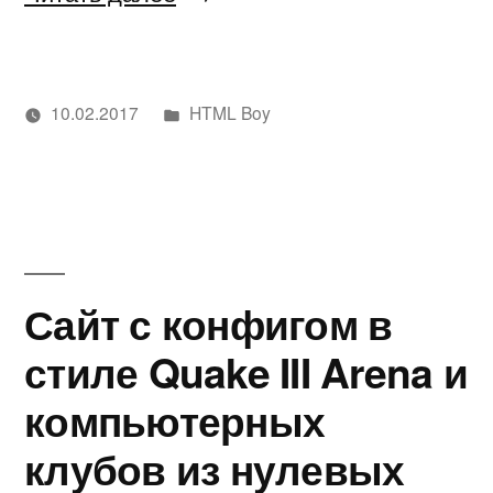
может
научить
Написано
10.02.2017
HTML Boy
FIFA
Написано
в
Метки:
Дмитрий
Web
,
2017
автором
Филатов
Web
WEB
Development
,
Website
разработчика?»
Сайт с конфигом в
стиле Quake III Arena и
компьютерных
клубов из нулевых