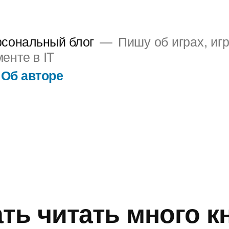
рсональный блог
Пишу об играх, иг
енте в IT
Об авторе
ть читать много к