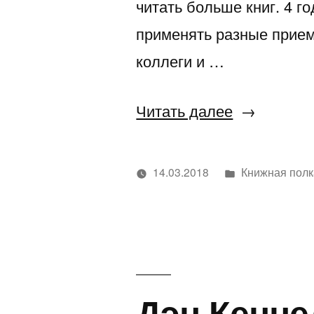
читать больше книг. 4 г
применять разные прием
коллеги и …
«Как
Читать далее
успевать
читать
Написано
14.03.2018
Книжная полк
много
Написано
в
Дмитрий
автором
Филатов
книг»
Дэн Кенне