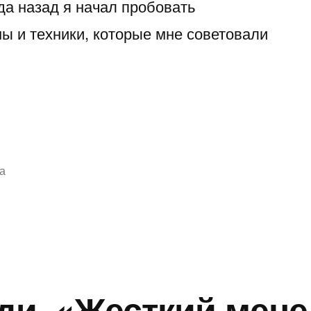
ода назад я начал пробовать
ы и техники, которые мне советовали
а
Метки:
Books
,
Recommendations
,
Книга
,
Книги
,
Чтение
ди, «Жесткий мен